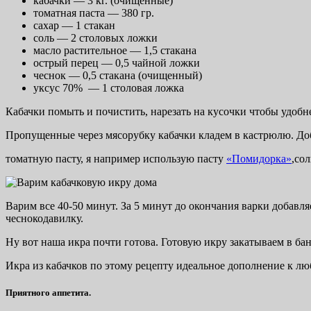
кабачки — 3 кг. (очищенные)
томатная паста — 380 гр.
сахар — 1 стакан
соль — 2 столовых ложки
масло растительное — 1,5 стакана
острый перец — 0,5 чайной ложки
чеснок — 0,5 стакана (очищенный)
уксус 70% — 1 столовая ложка
Кабачки помыть и почистить, нарезать на кусочки чтобы удобн
Пропущенные через мясорубку кабачки кладем в кастрюлю. До
томатную пасту, я например использую пасту
«Помидорка»
,сол
Варим все 40-50 минут. За 5 минут до окончания варки добавля
чеснокодавилку.
Ну вот наша икра почти готова. Готовую икру закатываем в бан
Икра из кабачков по этому рецепту идеальное дополнение к л
Приятного аппетита.