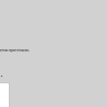
летом приготовлю.
ы
*