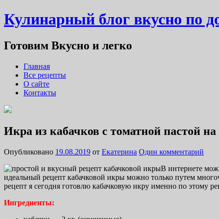
Кулинарный блог вкусно по 
Готовим Вкусно и легко
Главная
Все рецепты
О сайте
Контакты
Икра из кабачков с томатной пастой на
Опубликовано
19.08.2019
от
Екатерина
Один комментарий
В интернете мож
идеальный рецепт кабачковой икры можно только путем многоч
рецепт я сегодня готовлю кабачковую икру именно по этому рец
Ингредиенты: